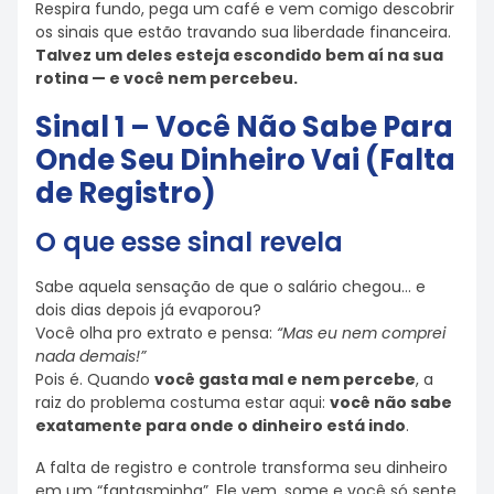
Respira fundo, pega um café e vem comigo descobrir
os sinais que estão travando sua liberdade financeira.
Talvez um deles esteja escondido bem aí na sua
rotina — e você nem percebeu.
Sinal 1 – Você Não Sabe Para
Onde Seu Dinheiro Vai (Falta
de Registro)
O que esse sinal revela
Sabe aquela sensação de que o salário chegou… e
dois dias depois já evaporou?
Você olha pro extrato e pensa:
“Mas eu nem comprei
nada demais!”
Pois é. Quando
você gasta mal e nem percebe
, a
raiz do problema costuma estar aqui:
você não sabe
exatamente para onde o dinheiro está indo
.
A falta de registro e controle transforma seu dinheiro
em um “fantasminha”. Ele vem, some e você só sente