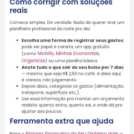
Como corrigir com soluções
reais
Comece simples. De verdade. Nada de querer virar um
planilheiro profissional da noite pro dia.
Escolha uma forma de registrar seus gastos
:
pode ser papel e caneta, um app gratuito
Mobills
Minhas Economias
(como
,
,
Organizze
) ou uma planilha básica.
Anote tudo o que sair do seu bolso por 7 dias
— mesmo que seja R$ 2,50 no café. A ideia aqui
é clareza, não julgamento.
Depois disso, categorize os gastos (alimentação,
transporte, supérfluos etc.).
Use essa informação pra montar um orçamento
realista: quanto entra, quanto sai, e onde dá pra
ajustar aos poucos.
Ferramenta extra que ajuda
Planner Financeiro do Seu Dinheiro Hoje
Baixe o
—