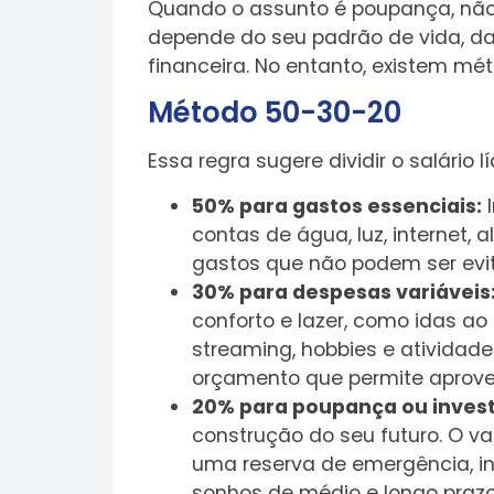
Quando o assunto é poupança, não 
depende do seu padrão de vida, d
financeira. No entanto, existem 
Método 50-30-20
Essa regra sugere dividir o salário 
50% para gastos essenciais:
I
contas de água, luz, internet, 
gastos que não podem ser evi
30% para despesas variáveis
conforto e lazer, como idas ao
streaming, hobbies e atividade
orçamento que permite aprovei
20% para poupança ou inves
construção do seu futuro. O v
uma reserva de emergência, i
sonhos de médio e longo prazo