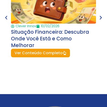
Clever Innov
10/02/2026
Cle
Situação Financeira: Descubra
Vida
Onde Você Está e Como
Como
Melhorar
Que
Ver Conteúdo Completo
Ver