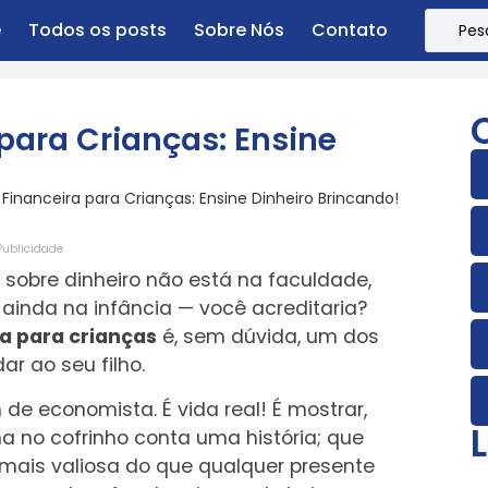
e
Todos os posts
Sobre Nós
Contato
para Crianças: Ensine
inanceira para Crianças: Ensine Dinheiro Brincando!
Publicidade
o sobre dinheiro não está na faculdade,
inda na infância — você acreditaria?
a para crianças
é, sem dúvida, um dos
r ao seu filho.
de economista. É vida real! É mostrar,
 no cofrinho conta uma história; que
ais valiosa do que qualquer presente