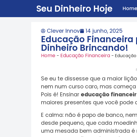
Seu Dinheiro Hoje
Hom
Clever Innov
14 junho, 2025
Educação Financeira 
Dinheiro Brincando!
Home
Educação Financeira
-
-
Educação F
Se eu te dissesse que a maior liçã
nem num curso caro, mas começa a
Pois é! Ensinar
educação financeir
maiores presentes que você pode da
E calma: não é papo de banco, nem 
desde pequeno, que cada moedinha
uma mesada bem administrada é m