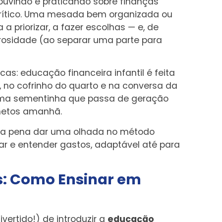
ouvindo e praticando sobre finanças
rítico. Uma mesada bem organizada ou
 a priorizar, a fazer escolhas — e, de
rosidade (ao separar uma parte para
as: educação financeira infantil é feita
 no cofrinho do quarto e na conversa da
É uma sementinha que passa de geração
 netos amanhã.
to a pena dar uma olhada no método
otar e entender gastos, adaptável até para
s: Como Ensinar em
vertido!) de introduzir a
educação