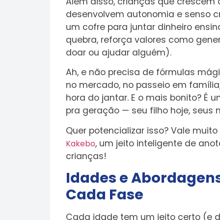
Além disso, crianças que crescem 
desenvolvem autonomia e senso c
um cofre para juntar dinheiro ensina
quebra, reforça valores como gene
doar ou ajudar alguém).
Ah, e não precisa de fórmulas mágic
no mercado, no passeio em família,
hora do jantar. E o mais bonito? 
pra geração — seu filho hoje, seus
Quer potencializar isso? Vale mui
, um jeito inteligente de an
Kakebo
crianças!
Idades e Abordagen
Cada Fase
Cada idade tem um jeito certo (e di