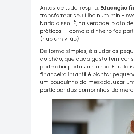
Antes de tudo: respira.
Educação fi
transformar seu filho num mini-in
Nada disso! É, na verdade, o ato d
práticos — como o dinheiro faz par
(não um vilão).
De forma simples, é ajudar os pequ
do chão, que cada gasto tem cons
pode abrir portas amanhã. E tudo i
financeira infantil é plantar pequ
um pouquinho da mesada, usar um co
participar das comprinhas do merc