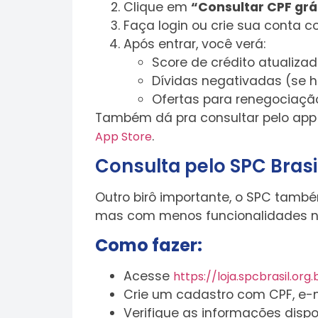
Clique em
“Consultar CPF grá
Faça login ou crie sua conta 
Após entrar, você verá:
Score de crédito atualiza
Dívidas negativadas (se 
Ofertas para renegociaç
Também dá pra consultar pelo ap
.
App Store
Consulta pelo SPC Brasi
Outro birô importante, o SPC tamb
mas com menos funcionalidades no
Como fazer:
Acesse
https://loja.spcbrasil.or
Crie um cadastro com CPF, e-
Verifique as informações disp