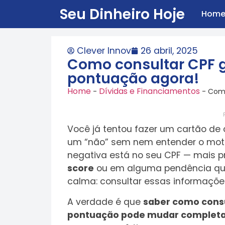
Seu Dinheiro Hoje
Hom
Clever Innov
26 abril, 2025
Como consultar CPF gr
pontuação agora!
Home
Dívidas e Financiamentos
-
-
Como
Você já tentou fazer um cartão de
um “não” sem nem entender o motiv
negativa está no seu CPF — mais 
score
ou em alguma pendência que
calma: consultar essas informaçõe
A verdade é que
saber como consu
pontuação pode mudar completam