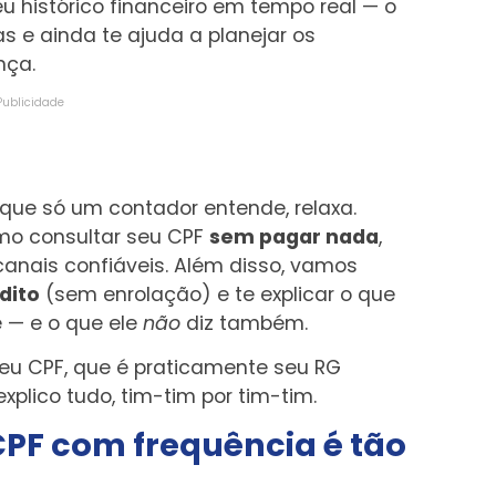
 histórico financeiro em tempo real — o
as e ainda te ajuda a planejar os
nça.
Publicidade
u que só um contador entende, relaxa.
mo consultar seu CPF
sem pagar nada
,
anais confiáveis. Além disso, vamos
dito
(sem enrolação) e te explicar o que
ê — e o que ele
não
diz também.
seu CPF, que é praticamente seu RG
plico tudo, tim-tim por tim-tim.
CPF com frequência é tão