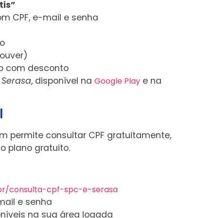
tis”
com CPF, e-mail e senha
do
houver)
ão com desconto
p
Serasa
, disponível na
e na
Google Play
l
ém permite consultar CPF gratuitamente,
 plano gratuito.
g.br/consulta-cpf-spc-e-serasa
mail e senha
oníveis na sua área logada