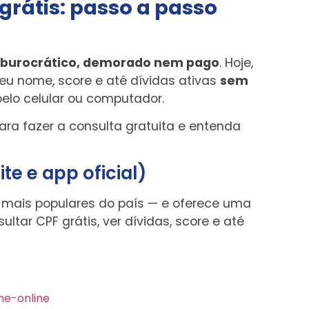
grátis: passo a passo
r burocrático, demorado nem pago
. Hoje,
seu nome, score e até dívidas ativas
sem
pelo celular ou computador.
 para fazer a consulta gratuita e entenda
te e app oficial)
o mais populares do país — e oferece uma
ltar CPF grátis, ver dívidas, score e até
me-online